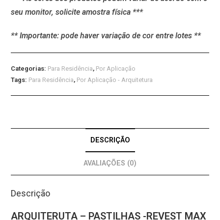
seu monitor, solicite amostra física ***
** Importante: pode haver variação de cor entre lotes **
Categorias:
Para Residência
,
Por Aplicação
Tags:
Para Residência
,
Por Aplicação - Arquitetura
DESCRIÇÃO
AVALIAÇÕES (0)
Descrição
ARQUITERUTA – PASTILHAS -REVEST MAX