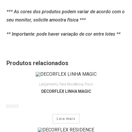
*** As cores dos produtos podem variar de acordo com o
seu monitor, solicite amostra física ***
** Importante: pode haver variação de cor entre lotes **
Produtos relacionados
Lançamento
,
Para Residência
,
Pisos
DECORFLEX LINHA MAGIC
A
Leia mais
v
a