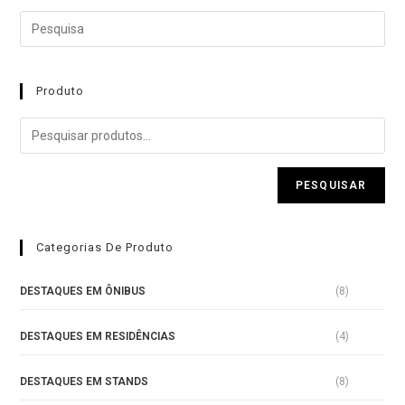
ç
ã
o
0
Produto
d
e
5
PESQUISAR
Categorias De Produto
DESTAQUES EM ÔNIBUS
(8)
DESTAQUES EM RESIDÊNCIAS
(4)
DESTAQUES EM STANDS
(8)