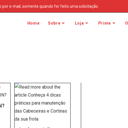
or e-mail, somente quando for feito uma solicitação.
Home
Sobre
Loja
Prime
O
N?