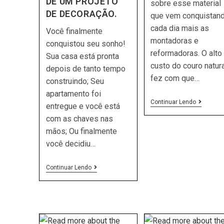
DE UM PROJETO
sobre esse material
DE DECORAÇÃO.
que vem conquistan
cada dia mais as
Você finalmente
montadoras e
conquistou seu sonho!
reformadoras. O alto
Sua casa está pronta
custo do couro natura
depois de tanto tempo
fez com que…
construindo; Seu
apartamento foi
O
Continuar Lendo
entregue e você está
Que
com as chaves nas
É
COURVI
mãos; Ou finalmente
você decidiu…
A
Continuar Lendo
IMPORTÂNCIA
DE
UM
PROJETO
DE
DECORAÇÃO.