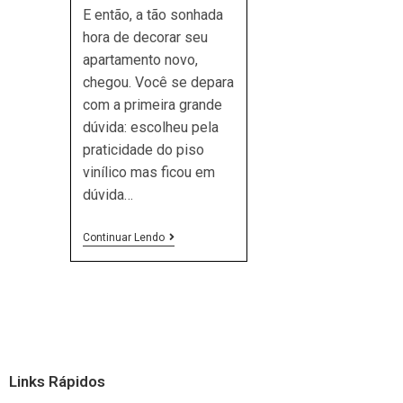
E então, a tão sonhada
hora de decorar seu
apartamento novo,
chegou. Você se depara
com a primeira grande
dúvida: escolheu pela
praticidade do piso
vinílico mas ficou em
dúvida…
CHEGOU
Continuar Lendo
A
HORA
DE
ESCOLHER
O
PISO,
E
AGORA?
PISOS
Links Rápidos
CLAROS,
MÉDIOS