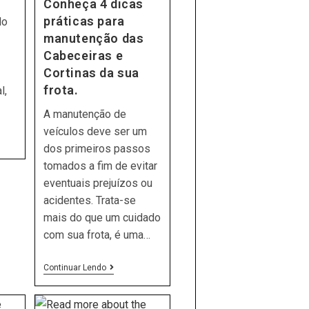
Conheça 4 dicas
práticas para
do
manutenção das
Cabeceiras e
Cortinas da sua
frota.
l,
A manutenção de
veículos deve ser um
dos primeiros passos
tomados a fim de evitar
N?
eventuais prejuízos ou
acidentes. Trata-se
mais do que um cuidado
com sua frota, é uma…
Conheça
Continuar Lendo
4
Dicas
Práticas