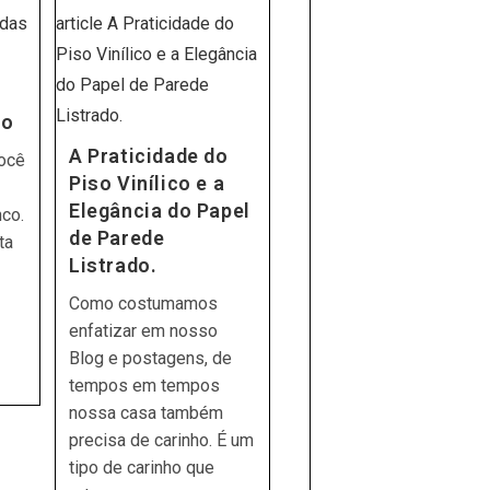
Para
Manutenção
Das
Cabeceiras
E
Cortinas
Da
co
Sua
Frota.
A Praticidade do
você
Piso Vinílico e a
Elegância do Papel
nco.
de Parede
ta
Listrado.
Como costumamos
enfatizar em nosso
Blog e postagens, de
tempos em tempos
nossa casa também
precisa de carinho. É um
tipo de carinho que