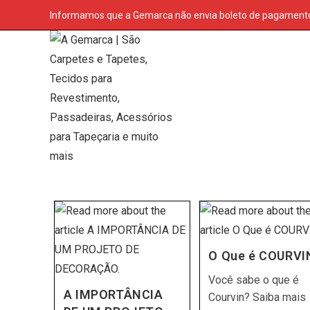
Skip
Informamos que a Gemarca não envia boleto de pagamento p
to
content
O Que é COURVI
Você sabe o que é
A IMPORTÂNCIA
Courvin? Saiba mais