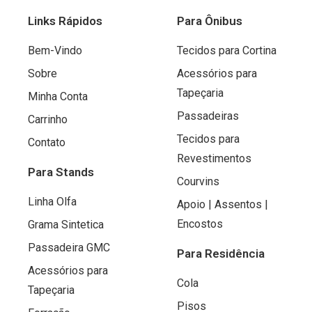
0
Links Rápidos
Para Ônibus
d
e
Bem-Vindo
Tecidos para Cortina
5
Sobre
Acessórios para
Tapeçaria
Minha Conta
Passadeiras
Carrinho
Tecidos para
Contato
Revestimentos
Para Stands
Courvins
Linha Olfa
Apoio | Assentos |
Encostos
Grama Sintetica
Passadeira GMC
Para Residência
Acessórios para
Cola
Tapeçaria
Pisos