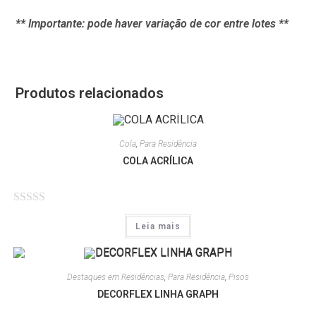
** Importante: pode haver variação de cor entre lotes **
Produtos relacionados
Cola
,
Para Residência
COLA ACRÍLICA
A
Leia mais
v
a
l
Destaques em Residências
,
Para Residência
,
Pisos
i
DECORFLEX LINHA GRAPH
a