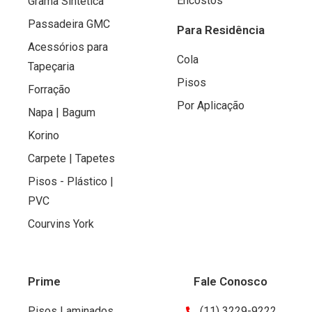
Encostos
Grama Sintetica
Passadeira GMC
Para Residência
Acessórios para
Cola
Tapeçaria
Pisos
Forração
Por Aplicação
Napa | Bagum
Korino
Carpete | Tapetes
Pisos - Plástico |
PVC
Courvins York
Prime
Fale Conosco
Pisos Laminados
(11) 3229-9222