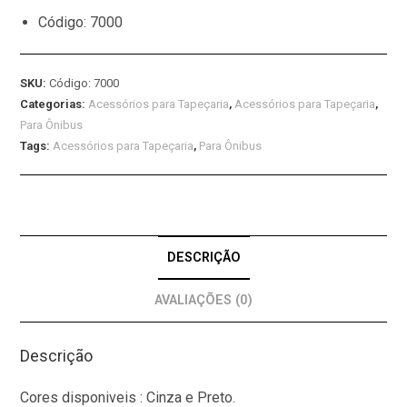
Código: 7000
SKU:
Código: 7000
Categorias:
Acessórios para Tapeçaria
,
Acessórios para Tapeçaria
,
Para Ônibus
Tags:
Acessórios para Tapeçaria
,
Para Ônibus
DESCRIÇÃO
AVALIAÇÕES (0)
Descrição
Cores disponiveis : Cinza e Preto.