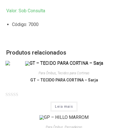
Valor: Sob Consulta
Código: 7000
Produtos relacionados
Para Ônibus
,
Tecidos para Cortinas
GT – TECIDO PARA CORTINA – Sarja
A
Leia mais
v
a
l
Para Ônibus
,
Passadeiras