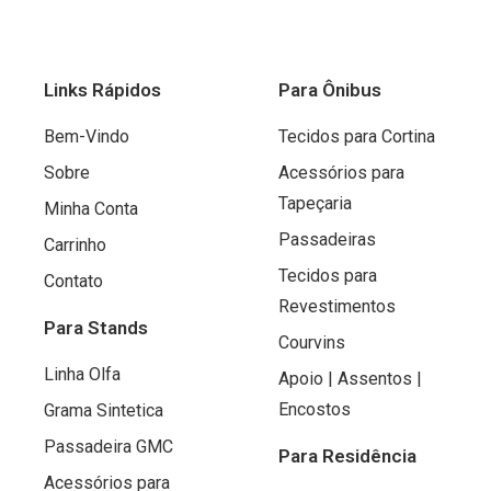
ã
o
0
Links Rápidos
Para Ônibus
d
e
Bem-Vindo
Tecidos para Cortina
5
Sobre
Acessórios para
Tapeçaria
Minha Conta
Passadeiras
Carrinho
Tecidos para
Contato
Revestimentos
Para Stands
Courvins
Linha Olfa
Apoio | Assentos |
Encostos
Grama Sintetica
Passadeira GMC
Para Residência
Acessórios para