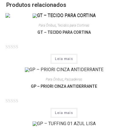
Produtos relacionados
Para Ônibus
,
Tecidos para Cortinas
GT – TECIDO PARA CORTINA
A
Leia mais
v
a
l
Para Ônibus
,
Passadeiras
i
GP – PRIORI CINZA ANTIDERRANTE
a
ç
ã
A
o
Leia mais
v
0
a
d