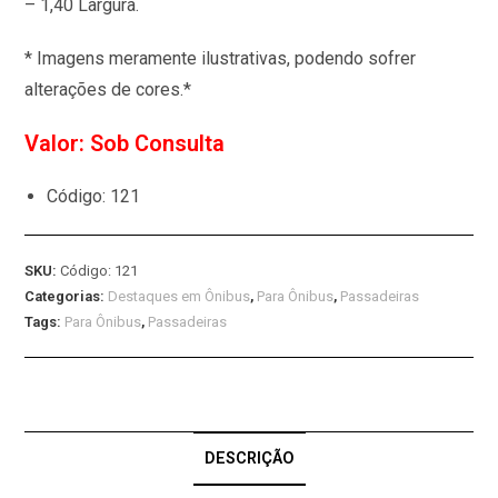
– 1,40 Largura.
* Imagens meramente ilustrativas, podendo sofrer
alterações de cores.*
Valor: Sob Consulta
Código: 121
SKU:
Código: 121
Categorias:
Destaques em Ônibus
,
Para Ônibus
,
Passadeiras
Tags:
Para Ônibus
,
Passadeiras
DESCRIÇÃO