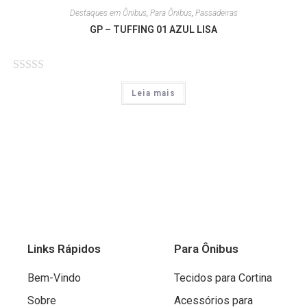
l
e
Destaques em Ônibus
,
Para Ônibus
,
Passadeiras
i
5
GP – TUFFING 01 AZUL LISA
a
ç
ã
A
o
Leia mais
v
0
a
d
l
e
i
5
a
ç
ã
o
0
Links Rápidos
Para Ônibus
d
e
Bem-Vindo
Tecidos para Cortina
5
Sobre
Acessórios para