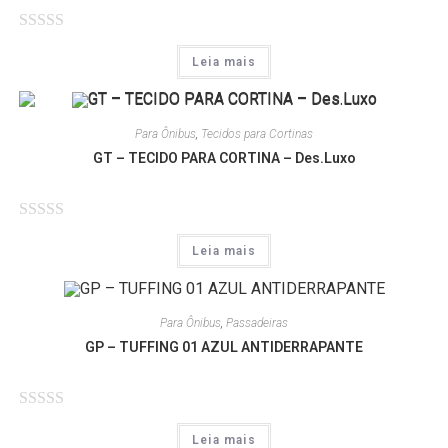
A
Leia mais
v
a
l
Para Ônibus
,
Tecidos para Cortinas
i
GT – TECIDO PARA CORTINA – Des.Luxo
a
ç
ã
A
o
Leia mais
v
0
a
d
l
e
Para Ônibus
,
Passadeiras
i
5
GP – TUFFING 01 AZUL ANTIDERRAPANTE
a
ç
ã
A
o
Leia mais
v