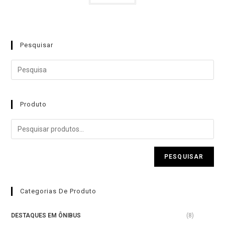
0
a
d
l
e
i
5
Pesquisar
a
ç
ã
o
0
Produto
d
e
5
PESQUISAR
Categorias De Produto
DESTAQUES EM ÔNIBUS
(8)