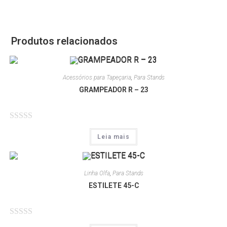
Produtos relacionados
Acessórios para Tapeçaria
,
Para Stands
GRAMPEADOR R – 23
A
Leia mais
v
a
l
Linha Olfa
,
Para Stands
i
ESTILETE 45-C
a
ç
ã
A