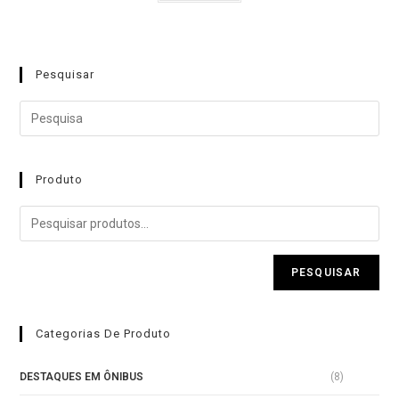
a
l
i
Pesquisar
a
ç
ã
o
0
Produto
d
e
5
PESQUISAR
Categorias De Produto
DESTAQUES EM ÔNIBUS
(8)