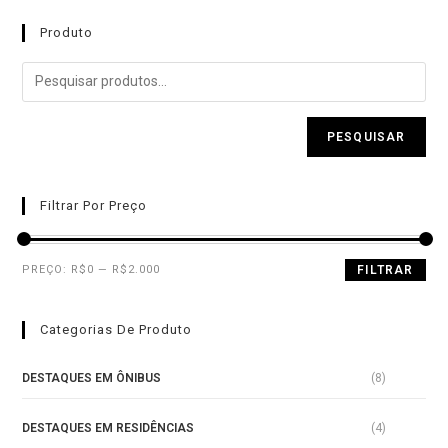
5
Produto
PESQUISAR
Filtrar Por Preço
PREÇO:
R$0
—
R$2.000
FILTRAR
Categorias De Produto
DESTAQUES EM ÔNIBUS
(8)
DESTAQUES EM RESIDÊNCIAS
(4)