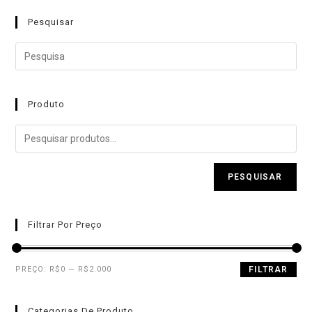
ã
Pesquisar
o
0
d
e
5
Produto
PESQUISAR
Filtrar Por Preço
PREÇO:
R$0
—
R$2.000
FILTRAR
Categorias De Produto